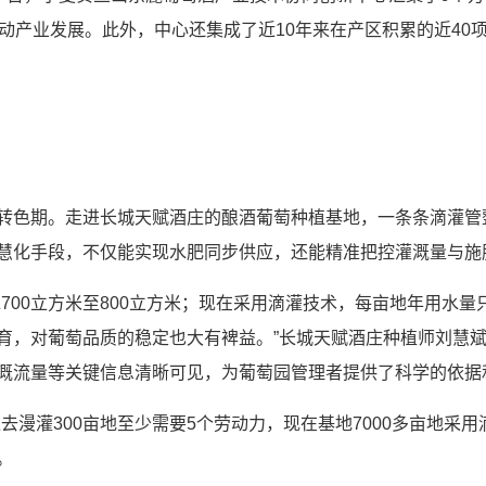
动产业发展。此外，中心还集成了近10年来在产区积累的近40
色期。走进长城天赋酒庄的酿酒葡萄种植基地，一条条滴灌管
化手段，不仅能实现水肥同步供应，还能精准把控灌溉量与施肥量
0立方米至800立方米；现在采用滴灌技术，每亩地年用水量只需
育，对葡萄品质的稳定也大有裨益。”长城天赋酒庄种植师刘慧
溉流量等关键信息清晰可见，为葡萄园管理者提供了科学的依据
灌300亩地至少需要5个劳动力，现在基地7000多亩地采用
。