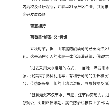
内高校及科研院所，并联动31家产区企业，共同推
突破发展局限。
智慧加持
葡萄
苗
“解渴”又
“
解
饿
立秋时节，贺兰山东麓的酿酒葡萄已全面进入转
孔。这是酒庄引入的水肥一体化滴灌系统，借助智慧
“过去采用大水漫灌的方式，一亩地一年要用水70
源，还提高了肥料利用率，有利于葡萄的生长和发
台，传感器采集回传的土壤温湿度、气象数据及灌
“智慧灌溉不仅节水、节肥，还节约劳动力。过去漫
慧斌说，近期正值汛期，病虫防治也被提上了日程